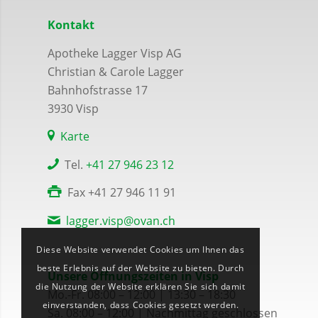
Kontakt
Apotheke Lagger Visp AG
Christian & Carole Lagger
Bahnhofstrasse 17
3930 Visp
Karte
Tel.
+41 27 946 23 12
Fax +41 27 946 11 91
lagger.visp@ovan.ch
Diese Website verwendet Cookies um Ihnen das
beste Erlebnis auf der Website zu bieten. Durch
Unsere Öffnungszeiten in Visp
die Nutzung der Website erklären Sie sich damit
Mo.-Fr. 08:00 – 12:00 | 13:30 – 18:30
einverstanden, dass Cookies gesetzt werden.
Sa. 08:00 – 12:00 | Nachmittag geschlossen