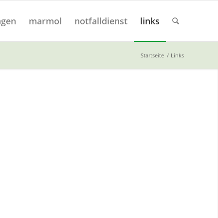
ngen
marmol
notfalldienst
links
Startseite
/
Links