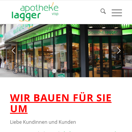
1
2
3
4
5
6
WIR BAUEN FÜR SIE
UM
Liebe Kundinnen und Kunden